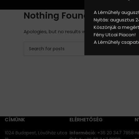
A Léműhely augusztu
Nothing Found
Nyitás: augusztus 2
Köszönjük a megérté
Apologies, but no results were found. Perhaps searc
Fény Utcai Piacon!
A Léműhely csapat
CÍMÜNK
ELÉRHETŐSÉG
N
1024 Budapest, Lövőház utca
Információ:
+36 20 347 7858
Hé