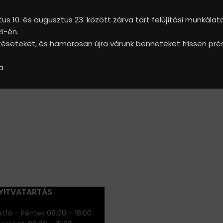
s 10. és augusztus 23. között zárva tart felújítási munkálat
4-én.
seteket, és hamarosan újra várunk benneteket frissen prése
hing will help find a related post.
a
YITVATARTÁS
tfő – Péntek 08:00 – 18:00