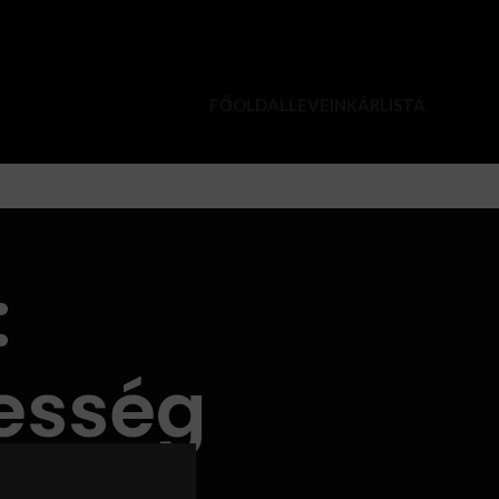
FŐOLDAL
LEVEINK
ÁRLISTA
:
esség