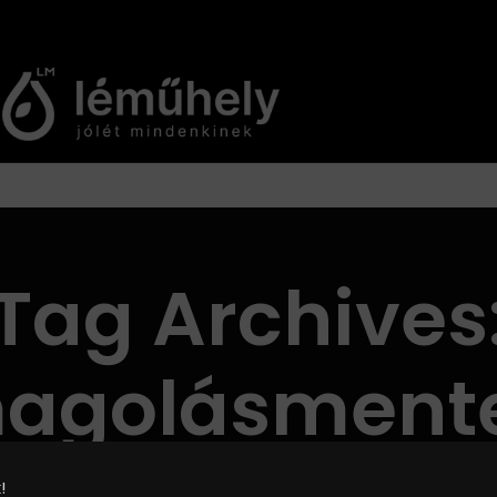
Tag Archives
agolásment
!