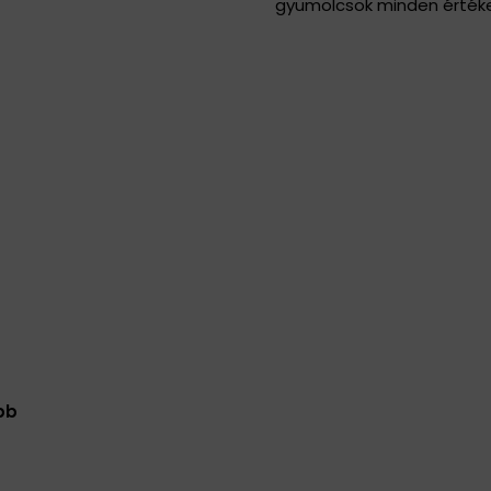
gyümölcsök minden érték
bb