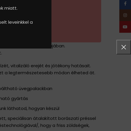
Face
ok miatt.
Inst
ny Utcai Piacon!
lt leveinkkel a
YouT
t legtisztább, élő formájában.
.
t, vitalizáló erejét és jótékony hatásait.
ezt a legtermészetesebb módon élheted át.
váltható üvegpalackban
ható gyártás
unk láthatod, hogyan készül
ett, speciálisan átalakított borászati préssel
stechnológiával/, hogy a friss zöldségek,