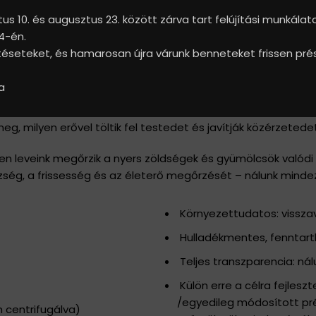
s 10. és augusztus 23. között zárva tart felújítási munkálat
4-én.
n újra várunk benneteket frissen préselt leveinkkel a Fé
seteket, és hamarosan újra várunk benneteket frissen prése
a
s hőkezelés nélküli friss leveket fogyaszthatsz – a természe
g, milyen erővel töltik fel testedet és javítják közérzetedet
leveink megőrzik a nyers zöldségek és gyümölcsök valódi ízé
ség, a frissesség és az életerő megőrzését – nálunk mind
Környezettudatos: vissza
Hulladékmentes, fenntart
Teljes transzparencia: nál
Külön erre a célra fejleszt
/egyedileg módosított pré
m centrifugálva)