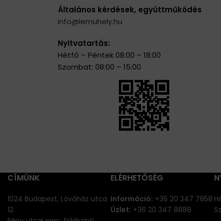
Általános kérdések, együttműködés
info@lemuhely.hu
Nyitvatartás:
Hétfő – Péntek 08:00 – 18:00
Szombat: 08:00 – 15:00
CÍMÜNK
ELÉRHETŐSÉG
N
1024 Budapest, Lövőház utca
Információ:
+36 20 347 7858
Hé
12.
Üzlet:
+36 20 347 8888
S
Fény utcai piac, földszinti