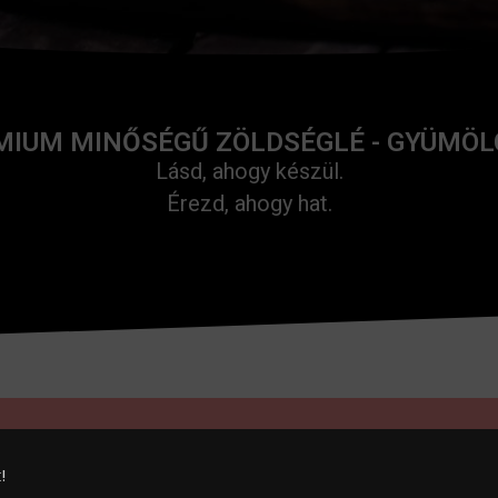
MIUM MINŐSÉGŰ ZÖLDSÉGLÉ - GYÜMÖL
Lásd, ahogy készül.
Érezd, ahogy hat.
!
23. között zárva tart
felújítási munkálatok miatt.