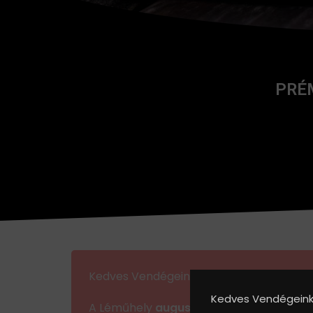
PRÉ
Kedves Vendégeink!
Kedves Vendégeink
A Léműhely
augusztus 10. és augusztus 