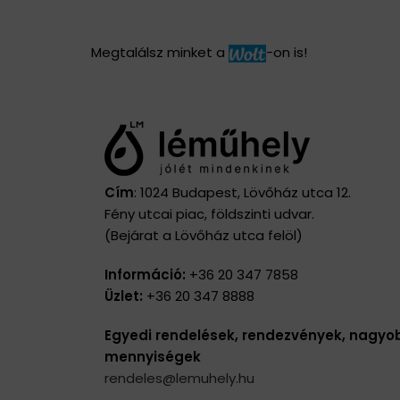
Megtalálsz minket a
-on is!
Cím
: 1024 Budapest, Lövőház utca 12.
Fény utcai piac, földszinti udvar.
(Bejárat a Lövőház utca felöl)
Információ:
+36 20 347 7858
Üzlet:
+36 20 347 8888
Egyedi rendelések, rendezvények, nagyo
mennyiségek
rendeles@lemuhely.hu