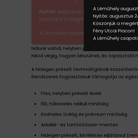
A Léműhely augusztu
Nyitás
: augusztus 24-én.
Nyitás: augusztus 2
Köszönjük a megértéseteket, és hamarosa
Köszönjük a megérté
Fény Utcai Piacon!
A Léműhely csapata
A Léműhely csapat
Nálunk valódi, helyben préselt, adalékmentes é
Nézd végig, hogyan készülnek, és tapasztald me
A hidegen préselt technológiának köszönhetően 
Rendszeres fogyasztásuk támogatja az egész
Friss, helyben préselt levek
Élő, hőkezelés nélküli minőség
Kivételes ízvilág és prémium minőség
Adalék- és tartósítószer-mentes
Hidegen préselt, kíméletes eljárással (ne