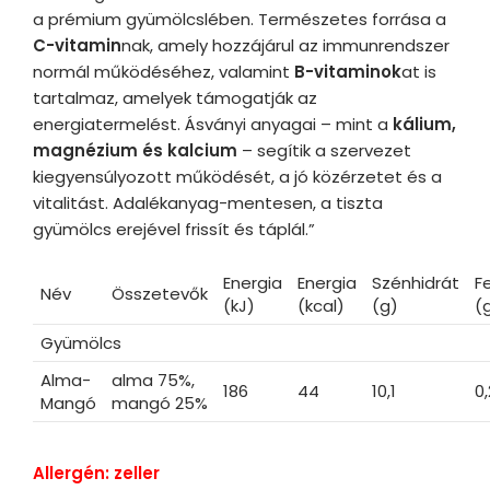
a prémium gyümölcslében. Természetes forrása a
C-vitamin
nak, amely hozzájárul az immunrendszer
normál működéséhez, valamint
B-vitaminok
at is
tartalmaz, amelyek támogatják az
energiatermelést. Ásványi anyagai – mint a
kálium,
magnézium és kalcium
– segítik a szervezet
kiegyensúlyozott működését, a jó közérzetet és a
vitalitást. Adalékanyag-mentesen, a tiszta
gyümölcs erejével frissít és táplál.”
Energia
Energia
Szénhidrát
F
Név
Összetevők
(kJ)
(kcal)
(g)
(
Gyümölcs
Alma-
alma 75%,
186
44
10,1
0,
Mangó
mangó 25%
Allergén: zeller