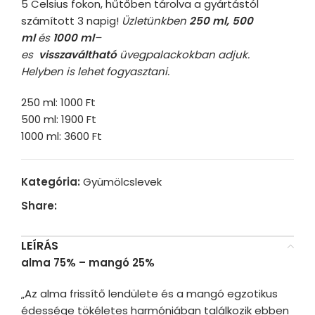
5 Celsius fokon, hűtőben tárolva a gyártástól
számított 3 napig!
Üzletünkben
250 ml, 500
ml
és
1000 ml
–
es
visszaváltható
üvegpalackokban adjuk.
Helyben is lehet fogyasztani.
250 ml: 1000 Ft
500 ml: 1900 Ft
1000 ml: 3600 Ft
Kategória:
Gyümölcslevek
Share:
LEÍRÁS
alma 75% – mangó 25%
„Az alma frissítő lendülete és a mangó egzotikus
édessége tökéletes harmóniában találkozik ebben