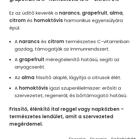
Ez az üdítő keverék a
narancs
,
grapefruit
,
alma
,
citrom
és
homoktövis
harmonikus egyensúlyára
épül.
A
narancs
és
citrom
természetes C-vitaminban
gazdag, támogatják az immunrendszert.
A
grapefruit
méregtelenítő hatású, segíti az
anyagcserét.
Az
alma
frissítő alaplé, lágyítja a citrusok élét.
A
homoktövis
igazi szuperélelmiszer: erősíti a
szervezetet, regenerál, és bőrtámogató hatású.
Frissítő, élénkítő ital reggel vagy napközben –
természetes lendület, amit a szervezeted
megérdemel.