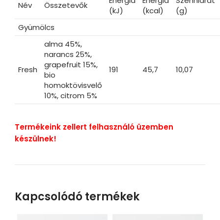
Energia
Energia
Szénhidrát
Név
Összetevők
(kJ)
(kcal)
(g)
Gyümölcs
alma 45%,
narancs 25%,
grapefruit 15%,
Fresh
191
45,7
10,07
bio
homoktövisvelő
10%, citrom 5%
Termékeink zellert felhasználó üzemben
készülnek!
Kapcsolódó termékek