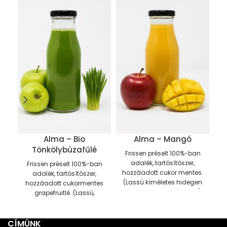
Alma – Bio
Alma – Mangó
Tönkölybúzafűlé
Frissen préselt 100%-ban
F
adalék, tartósítószer,
Frissen préselt 100%-ban
hozzáadott cukor mentes.
h
adalék, tartósítószer,
(Lassú kíméletes hidegen
a
hozzáadott cukormentes
préselt eljárással készült).
k
grapefruitlé. (Lassú,
Fogyasztható 0-5 Celsius
kíméletes hidegen préselt
fokon, hűtőben tárolva a
F
eljárással készült).
gyártástól számított 3
f
Fogyasztható 0-5 Celsius
CÍMÜNK