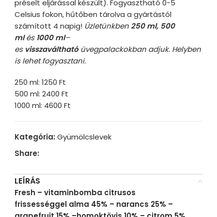
préselt eljárással készült). Fogyasztható 0-5
Celsius fokon, hűtőben tárolva a gyártástól
számított 4 napig!
Üzletünkben
250 ml, 500
ml
és
1000 ml
–
es
visszaváltható
üvegpalackokban adjuk. Helyben
is lehet fogyasztani.
250 ml: 1250 Ft
500 ml: 2400 Ft
1000 ml: 4600 Ft
Kategória:
Gyümölcslevek
Share:
LEÍRÁS
Fresh
– vitaminbomba citrusos
frissességgel
alma 45% – narancs 25% –
grapefruit 15% –homoktövis 10% – citrom 5%