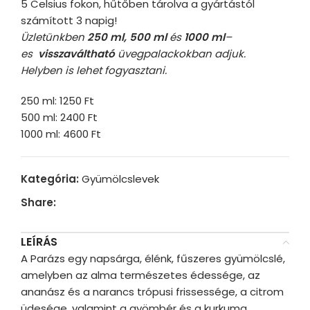
5 Celsius fokon, hűtőben tárolva a gyártástól
számított 3 napig!
Üzletünkben
250 ml, 500 ml
és
1000 ml
–
es
visszaváltható
üvegpalackokban adjuk.
Helyben is lehet fogyasztani.
250 ml: 1250 Ft
500 ml: 2400 Ft
1000 ml: 4600 Ft
Kategória:
Gyümölcslevek
Share:
LEÍRÁS
A Parázs egy napsárga, élénk, fűszeres gyümölcslé,
amelyben az alma természetes édessége, az
ananász és a narancs trópusi frissessége, a citrom
üdesége, valamint a gyömbér és a kurkuma