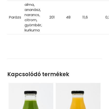
alma,
ananász,
narancs,
Parázs
201
48
11,6
0,
citrom,
gyömbér,
kurkuma
Kapcsolódó termékek