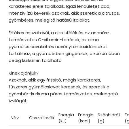
karakteres ereje találkozik. Igazi lendületet adó,
intenzív ízű keverék azoknak, akik szeretik a citrusos,
gyömbéres, melegítő hatású italokat.
Értékes összetevői, a citrusfélék és az ananász
természetes C-vitamin-források, az alma
gyümölcs savakat és növényi antioxidánsokat
tartalmaz, a gyömbérben gingerolok, a kurkumában
pedig kurkumin található.
Kinek ajánljuk?
Azoknak, akik egy frissítő, mégis karakteres,
fűszeres gyümölcslevet keresnek, és szeretik a
gyömbér–kurkuma páros természetes, melengető
ízvilágát.
Energia
Energia
Szénhidrát
F
Név
Összetevők
(kJ)
(kcal)
(g)
(