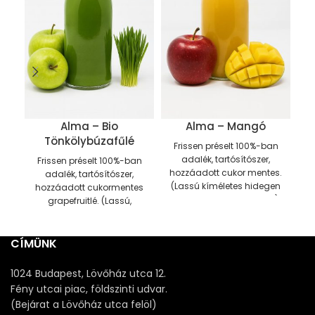
Alma – Bio
Alma – Mangó
Tönkölybúzafűlé
Frissen préselt 100%-ban
F
adalék, tartósítószer,
Frissen préselt 100%-ban
hozzáadott cukor mentes.
h
adalék, tartósítószer,
(Lassú kíméletes hidegen
hozzáadott cukormentes
préselt eljárással készült).
(
grapefruitlé. (Lassú,
Fogyasztható 0-5 Celsius
p
kíméletes hidegen préselt
fokon, hűtőben tárolva a
F
eljárással készült).
gyártástól számított 3
f
Fogyasztható 0-5 Celsius
CÍMÜNK
napig!
Üzletünkben
250 ml,
fokon, hűtőben tárolva a
500 ml
és
1000 ml
–
na
gyártástól számított 3
1024 Budapest, Lövőház utca 12.
es
visszaváltható
üvegpalackokb
napig!
Üzletünkben
250 ml,
Fény utcai piac, földszinti udvar.
adjuk. Helyben is lehet
vi
500 ml
és
1000 ml
- es
(Bejárat a Lövőház utca felöl)
fogyasztani.
250 ml: 1000 Ft
visszaváltható
üvegpalackokban